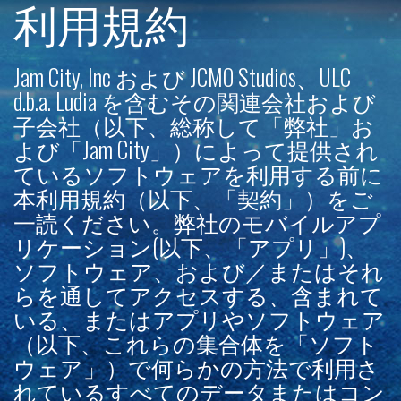
利用規約
Jam City, Inc および JCMO Studios、ULC
d.b.a. Ludia を含むその関連会社および
子会社（以下、総称して「弊社」お
よび「Jam City」）によって提供され
ているソフトウェアを利用する前に
本利用規約（以下、「契約」）をご
一読ください。弊社のモバイルアプ
リケーション(以下、「アプリ」)、
ソフトウェア、および／またはそれ
らを通してアクセスする、含まれて
いる、またはアプリやソフトウェア
（以下、これらの集合体を「ソフト
ウェア」）で何らかの方法で利用さ
れているすべてのデータまたはコン