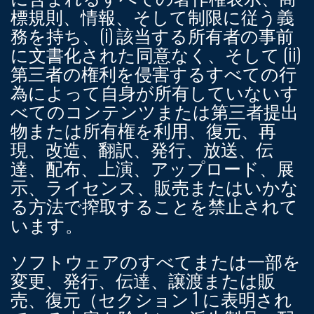
標規則、情報、そして制限に従う義
務を持ち、(i) 該当する所有者の事前
に文書化された同意なく、そして (ii)
第三者の権利を侵害するすべての行
為によって自身が所有していないす
べてのコンテンツまたは第三者提出
物または所有権を利用、復元、再
現、改造、翻訳、発行、放送、伝
達、配布、上演、アップロード、展
示、ライセンス、販売またはいかな
る方法で搾取することを禁止されて
います。
ソフトウェアのすべてまたは一部を
変更、発行、伝達、譲渡または販
売、復元（セクション 1 に表明され