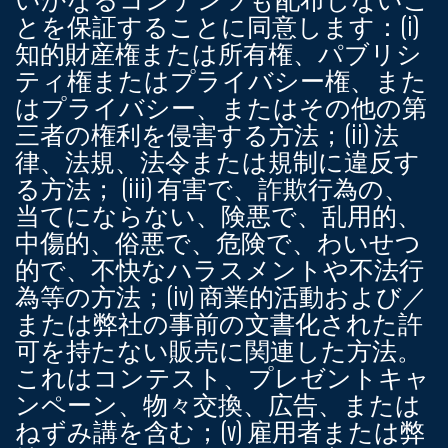
とを保証することに同意します：(i)
知的財産権または所有権、パブリシ
ティ権またはプライバシー権、また
はプライバシー、またはその他の第
三者の権利を侵害する方法；(ii) 法
律、法規、法令または規制に違反す
る方法； (iii) 有害で、詐欺行為の、
当てにならない、険悪で、乱用的、
中傷的、俗悪で、危険で、わいせつ
的で、不快なハラスメントや不法行
為等の方法；(iv) 商業的活動および／
または弊社の事前の文書化された許
可を持たない販売に関連した方法。
これはコンテスト、プレゼントキャ
ンペーン、物々交換、広告、または
ねずみ講を含む；(v) 雇用者または弊