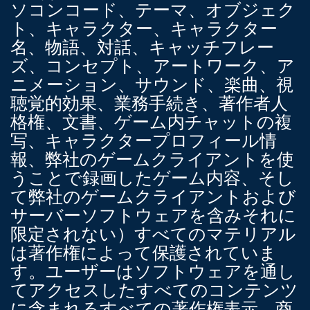
ソコンコード、テーマ、オブジェク
ト、キャラクター、キャラクター
名、物語、対話、キャッチフレー
ズ、コンセプト、アートワーク、ア
ニメーション、サウンド、楽曲、視
聴覚的効果、業務手続き、著作者人
格権、文書、ゲーム内チャットの複
写、キャラクタープロフィール情
報、弊社のゲームクライアントを使
うことで録画したゲーム内容、そし
て弊社のゲームクライアントおよび
サーバーソフトウェアを含みそれに
限定されない）すべてのマテリアル
は著作権によって保護されていま
す。ユーザーはソフトウェアを通し
てアクセスしたすべてのコンテンツ
に含まれるすべての著作権表示、商