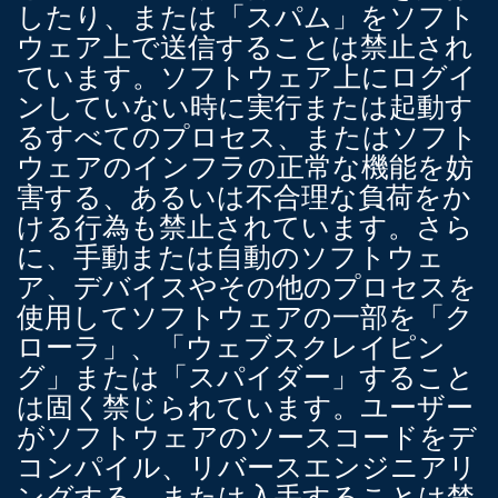
したり、または「スパム」をソフト
ウェア上で送信することは禁止され
ています。ソフトウェア上にログイ
ンしていない時に実行または起動す
るすべてのプロセス、またはソフト
ウェアのインフラの正常な機能を妨
害する、あるいは不合理な負荷をか
ける行為も禁止されています。さら
に、手動または自動のソフトウェ
ア、デバイスやその他のプロセスを
使用してソフトウェアの一部を「ク
ローラ」、「ウェブスクレイピン
グ」または「スパイダー」すること
は固く禁じられています。ユーザー
がソフトウェアのソースコードをデ
コンパイル、リバースエンジニアリ
ングする、または入手することは禁