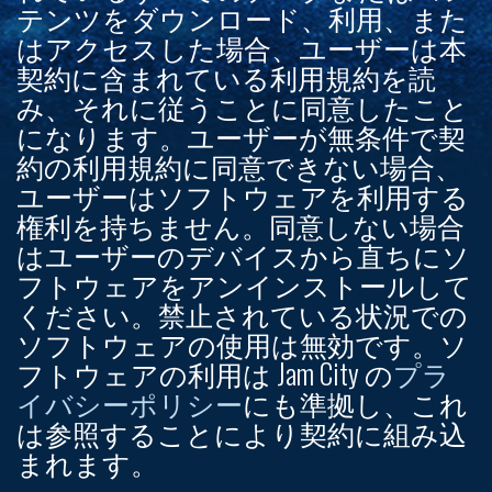
テンツをダウンロード、利用、また
はアクセスした場合、ユーザーは本
契約に含まれている利用規約を読
み、それに従うことに同意したこと
になります。ユーザーが無条件で契
約の利用規約に同意できない場合、
ユーザーはソフトウェアを利用する
権利を持ちません。同意しない場合
はユーザーのデバイスから直ちにソ
フトウェアをアンインストールして
ください。禁止されている状況での
ソフトウェアの使用は無効です。ソ
フトウェアの利用は Jam City の
プラ
イバシーポリシー
にも準拠し、これ
は参照することにより契約に組み込
まれます。