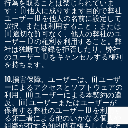
行為を取ることは禁じられていま
す： (i) 他人に成りすます目的で弊社
ユーザー ID を他人の名前に設定して
選択、または利用すること；または
(ii) 適切な許可なく、他人の弊社のユ
ーザー ID の権利を利用すること。弊
社は独断で登録を拒否したり、弊社
のユーザー ID をキャンセルする権利
を持ちます。
10.損害保障。
ユーザーは、(i) ユーザ
ーによるアクセスとソフトウェアの
利用、(ii) ユーザーによる本契約の違
反、(iii) ユーザーまたはユーザーが
保有する弊社のユーザー ID を利用す
る第三者による他のいかなる個人や
組織が有する知的所有権もしくはそ