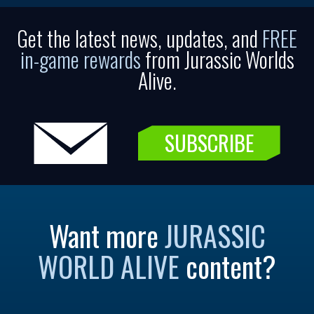
Get the latest news, updates, and
FREE
in-game rewards
from Jurassic Worlds
Alive.
SUBSCRIBE
Want more
JURASSIC
WORLD ALIVE
content?