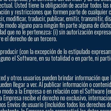
ctual. Usted tiene la obligación de acatar todos las 
ión y restricciones que formen parte de cualquier c
, modificar, traducir, publicar, emitir, transmitir, dis
 de modo alguno para ningún fin parte alguna de dic
d que no le pertenezca: (i) sin autorización expresa,
re el derecho de un tercero.
eproducir (con la excepción de lo estipulado expresame
guno el Software, en su totalidad o en parte, ni part
ted y otros usuarios pueden brindar información que
eden llegar a ver. Al publicar información o contenido
 modo a la Empresa o en relación con el Software (en
a Empresa recibe el derecho no exclusivo, internaciona
hos Envíos de usuario (incluidos todos los derechos d
obstante, la Empresa solo compartirá los datos perso