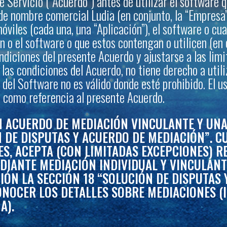
Servicio (“Acuerdo”) antes de utilizar el software que
de nombre comercial Ludia (en conjunto, la “Empresa” 
móviles (cada una, una “Aplicación”), el software o cu
n o el software o que estos contengan o utilicen (en
ndiciones del presente Acuerdo y ajustarse a las lim
las condiciones del Acuerdo, no tiene derecho a utili
o del Software no es válido donde esté prohibido. El 
a como referencia al presente Acuerdo.
 ACUERDO DE MEDIACIÓN VINCULANTE Y UNA 
N DE DISPUTAS Y ACUERDO DE MEDIACIÓN”. 
S, ACEPTA (CON LIMITADAS EXCEPCIONES) R
EDIANTE MEDIACIÓN INDIVIDUAL Y VINCULAN
IÓN LA SECCIÓN 18 “SOLUCIÓN DE DISPUTAS
NOCER LOS DETALLES SOBRE MEDIACIONES (
A).