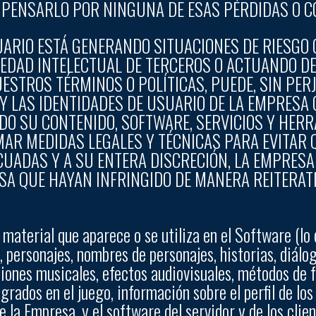
MPENSARLO POR NINGUNA DE ESAS PÉRDIDAS O C
ARIO ESTÁ GENERANDO SITUACIONES DE RIESGO 
IEDAD INTELECTUAL DE TERCEROS O ACTUANDO 
UESTROS TÉRMINOS O POLÍTICAS, PUEDE, SIN PERJ
 LAS IDENTIDADES DE USUARIO DE LA EMPRESA O
UIDO SU CONTENIDO, SOFTWARE, SERVICIOS Y HER
MAR MEDIDAS LEGALES Y TÉCNICAS PARA EVITAR 
CUADAS Y A SU ENTERA DISCRECIÓN, LA EMPRES
ESA QUE HAYAN INFRINGIDO DE MANERA REITERAT
 material que aparece o se utiliza en el Software (lo 
, personajes, nombres de personajes, historias, diálog
ciones musicales, efectos audiovisuales, métodos de
rados en el juego, información sobre el perfil de lo
 la Empresa, y el software del servidor y de los clie