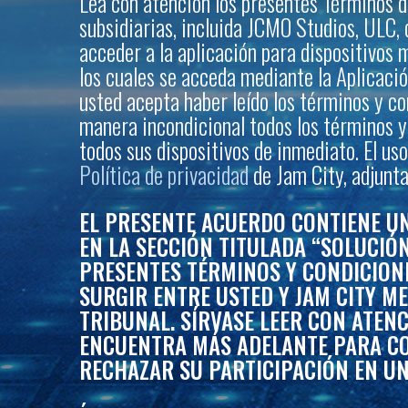
Lea con atención los presentes Términos de 
subsidiarias, incluida JCMO Studios, ULC, 
acceder a la aplicación para dispositivos 
los cuales se acceda mediante la Aplicació
usted acepta haber leído los términos y co
manera incondicional todos los términos y 
todos sus dispositivos de inmediato. El us
Política de privacidad
de Jam City, adjunt
EL PRESENTE ACUERDO CONTIENE UN
EN LA SECCIÓN TITULADA “SOLUCIÓ
PRESENTES TÉRMINOS Y CONDICIONE
SURGIR ENTRE USTED Y JAM CITY M
TRIBUNAL. SÍRVASE LEER CON ATENC
ENCUENTRA MÁS ADELANTE PARA CO
RECHAZAR SU PARTICIPACIÓN EN UN