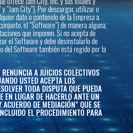
 ofrece Jam City, Inc. y sus filiales y
y “Jam City”). Por descargar, utilizar o
alquier dato o contenido de la Empresa a
 conjunto, el “Software”) de manera alguna,
itaciones que imponen. Si no acepta de
zar el Software y debe desinstalarlo de
uso del Software también está regido por la
RENUNCIA A JUICIOS COLECTIVOS
CUANDO USTED ACEPTA LOS
ESOLVER TODA DISPUTA QUE PUEDA
TE EN LUGAR DE HACERLO ANTE UN
 Y ACUERDO DE MEDIACIÓN” QUE SE
INCLUIDO EL PROCEDIMIENTO PARA