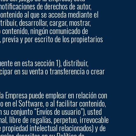
notificaciones de derechos de autor,
ontenido al que se acceda mediante el
tribuir, desarrollar, cargar, mostrar,
ho contenido, ningún comunicado de
 previa y por escrito de los propietarios
nte en esta sección 1), distribuir,
icipar en su venta o transferencia o crear
 la Empresa puede emplear en relación con
 en el Software, o al facilitar contenido,
 su conjunto “Envíos de usuario”), usted
l, libre de regalías, perpetuo, irrevocable
e propiedad intelectual relacionados) y de
nales descritos en su Política de