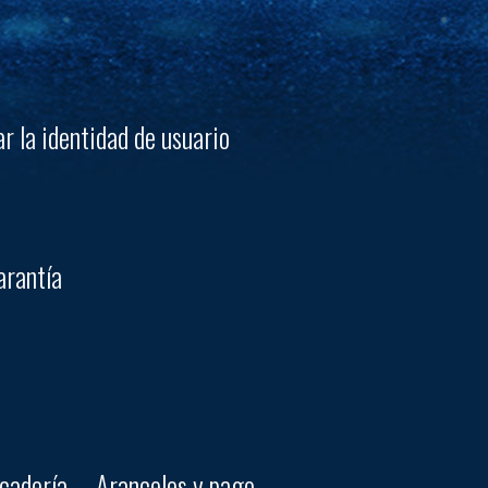
r la identidad de usuario
arantía
ercadería —Aranceles y pago—