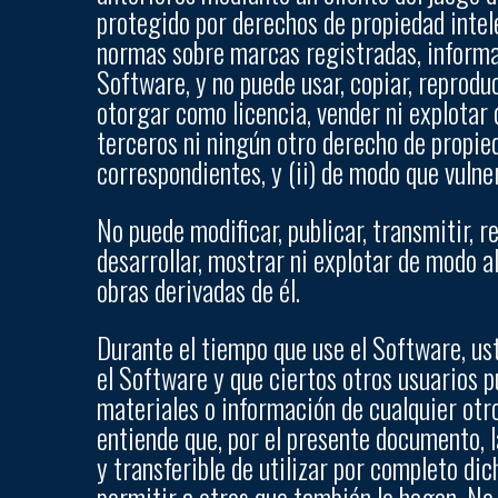
protegido por derechos de propiedad intele
normas sobre marcas registradas, informac
Software, y no puede usar, copiar, reproducir
otorgar como licencia, vender ni explotar
terceros ni ningún otro derecho de propieda
correspondientes, y (ii) de modo que vulne
No puede modificar, publicar, transmitir, r
desarrollar, mostrar ni explotar de modo al
obras derivadas de él.
Durante el tiempo que use el Software, us
el Software y que ciertos otros usuarios pu
materiales o información de cualquier otro
entiende que, por el presente documento, l
y transferible de utilizar por completo dic
permitir a otros que también lo hagan. No 