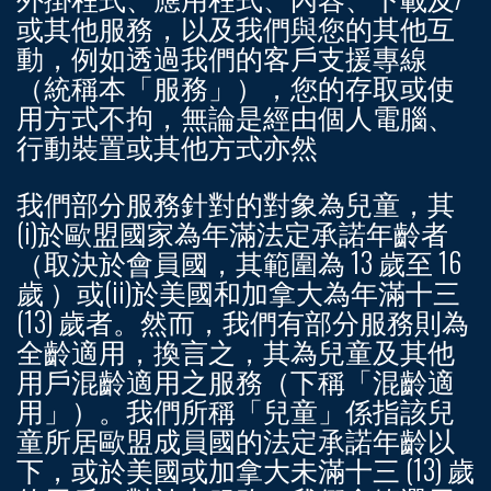
或其他服務，以及我們與您的其他互
動，例如透過我們的客戶支援專線
（統稱本
「服務」
），您的存取或使
用方式不拘，無論是經由個人電腦、
行動裝置或其他方式亦然
我們部分服務針對的對象為兒童，其
(i)於歐盟國家為年滿法定承諾年齡者
（取決於會員國，其範圍為 13 歲至 16
歲 ）或(ii)於美國和加拿大為年滿十三
(13) 歲者。然而，我們有部分服務則為
全齡適用，換言之，其為兒童及其他
用戶混齡適用之服務（下稱「混齡適
用」）。我們所稱「兒童」係指該兒
童所居歐盟成員國的法定承諾年齡以
下，或於美國或加拿大未滿十三 (13) 歲