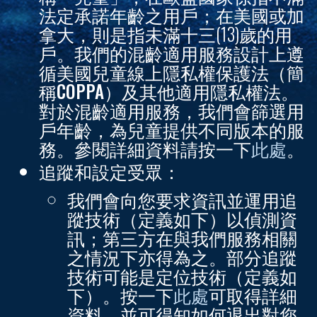
法定承諾年齡之用戶；在美國或加
拿大，則是指未滿十三(13)歲的用
戶。我們的混齡適用服務設計上遵
循美國兒童線上隱私權保護法（簡
稱
COPPA
）及其他適用隱私權法。
對於混齡適用服務，我們會篩選用
戶年齡，為兒童提供不同版本的服
務。參閱詳細資料請按一下
此處
。
追蹤和設定受眾：
我們會向您要求資訊並運用追
蹤技術（定義如下）以偵測資
訊；第三方在與我們服務相關
之情況下亦得為之。部分追蹤
技術可能是定位技術（定義如
下）。按一下
此處
可取得詳細
資料，並可得知如何退出對您