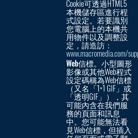
Cookie可透過HTML5
本機儲存區進行程
式設定。若要識別
您電腦上的本機共
用物件以及調整設
定，請造訪：
www.macromedia.com/suppo
Web信標。
小型圖形
影像或其他Web程式
設定碼稱為Web信標
（又名「1×1 GIF」或
「透明GIF」），其
可能內含在我們服
務的頁面和訊息
中。您可能無法看
見Web信標，但插入
任何頁面或電子郵