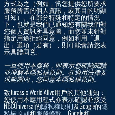
方式為之（例如，當您提供您所要求
服務所需的個人資訊，或其目的明顯
可知）。在部分特殊和特定的情況
下，也就是我們已通知您有關我們對
您個人資訊所具意圖，而您並未針對
指定用途拒絕同意，例如利用「退
出」選項（若有），則可能會請您表
示具體同意。
一旦使用本服務，即表示您確認閱讀
並理解本隱私權原則。在適用法律要
求範圍內，您同意本隱私權原則。
致Jurassic World Alive用戶的其他通知：
您使用本應用程式亦表示確認並接受
NBCUniversal的
隱私權原則
及Google的
隱
私權原則
和
服務條款
。Google和