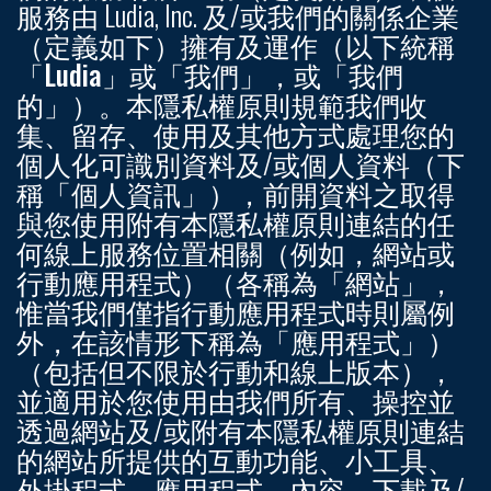
服務由 Ludia, Inc. 及/或我們的關係企業
（定義如下）擁有及運作（以下統稱
「Ludia」
或
「我們」
，或
「我們
的」
）。本隱私權原則規範我們收
集、留存、使用及其他方式處理您的
個人化可識別資料及/或個人資料（下
稱
「個人資訊」
），前開資料之取得
與您使用附有本隱私權原則連結的任
何線上服務位置相關（例如，網站或
行動應用程式）（各稱為
「網站」
，
惟當我們僅指行動應用程式時則屬例
外，在該情形下稱為
「應用程式」
）
（包括但不限於行動和線上版本），
並適用於您使用由我們所有、操控並
透過網站及/或附有本隱私權原則連結
的網站所提供的互動功能、小工具、
外掛程式、應用程式、內容、下載及/