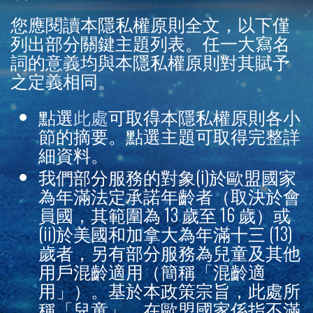
您應閱讀本隱私權原則全文，以下僅
列出部分關鍵主題列表。任一大寫名
詞的意義均與本隱私權原則對其賦予
之定義相同。
點選
此處
可取得本隱私權原則各小
節的摘要。點選主題可取得完整詳
細資料。
我們部分服務的對象(i)於歐盟國家
為年滿法定承諾年齡者（取決於會
員國，其範圍為 13 歲至 16 歲）或
(ii)於美國和加拿大為年滿十三 (13)
歲者，另有部分服務為兒童及其他
用戶混齡適用（簡稱
「混齡適
用」
）。基於本政策宗旨，此處所
稱
「兒童」
，在歐盟國家係指不滿