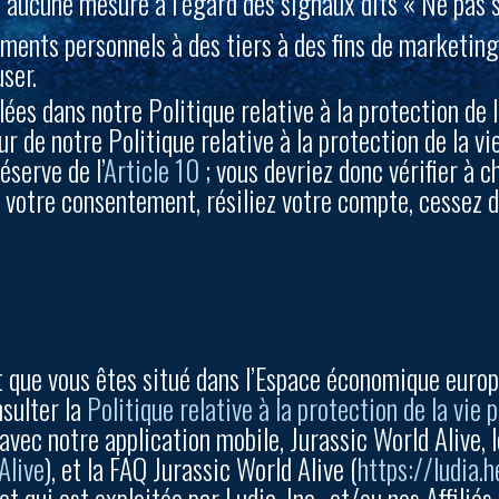
s aucune mesure à l’égard des signaux dits « Ne pas s
ents personnels à des tiers à des fins de marketing 
ser.
ées dans notre Politique relative à la protection de l
eur de notre Politique relative à la protection de la v
éserve de l’
Article 10
; vous devriez donc vérifier à 
votre consentement, résiliez votre compte, cessez d’u
 et que vous êtes situé dans l’Espace économique euro
nsulter la
Politique relative à la protection de la vie 
 avec notre application mobile, Jurassic World Alive, 
Alive
), et la FAQ Jurassic World Alive (
https://ludia.
et qui est exploitée par Ludia, Inc., et/ou nos Affiliés