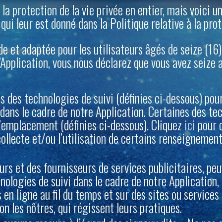
 la protection de la vie privée en entier, mais voici un
ui leur est donné dans la Politique relative à la prot
 de et adaptée pour les utilisateurs âgés de seize (16
l’Application, vous nous déclarez que vous avez seize 
s des technologies de suivi (définies ci-dessous) po
dans le cadre de notre Application. Certaines des te
l’emplacement (définies ci-dessous). Cliquez
ici
pour o
ollecte et/ou l’utilisation de certains renseignemen
urs et des fournisseurs de services publicitaires, pe
chnologies de suivi dans le cadre de notre Application, 
n ligne au fil du temps et sur des sites ou services t
non les nôtres, qui régissent leurs pratiques.