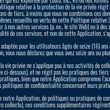
litique relative à la protection de la vie privée régit 
vons de tiers, à moins que nous ne combinions ces d
mes recueillis en vertu de cette Politique relative à 
 à nos autres services (p. ex., le site Web) ou à des 
ialité de ces services, et non de cette Application, s’a
t adaptée pour les utilisateurs âgés de seize (16) ans
ion, vous nous déclarez que vous avez seize ans ou plus
 la vie privée ne s’applique pas à nos activités de co
e ci-dessous), et ne régit pas les pratiques des tier
s pratiques, bien que notre Application comprenne l’a
s politiques de confidentialité concernant leurs prati
 notre Application, de politiques ou pratiques de conf
 collecte), ces conditions supplémentaires régiront l