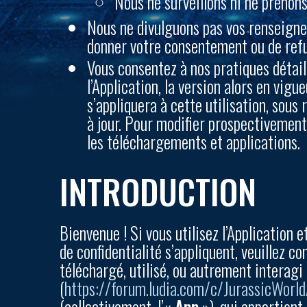
Nous ne surveillons ni ne prenon
Nous ne divulguons pas vos renseignem
donner votre consentement ou de refu
Vous consentez à nos pratiques détaill
l’Application, la version alors en vigu
s’appliquera à cette utilisation, sous r
à jour. Pour modifier prospectivement 
les téléchargements et applications.
INTRODUCTION
Bienvenue ! Si vous utilisez l’Application
de confidentialité s’appliquent, veuillez co
téléchargé, utilisé, ou autrement interagi
(
https://forum.ludia.com/c/JurassicWorld
(collectivement, l’«
App
»), qui appartient 